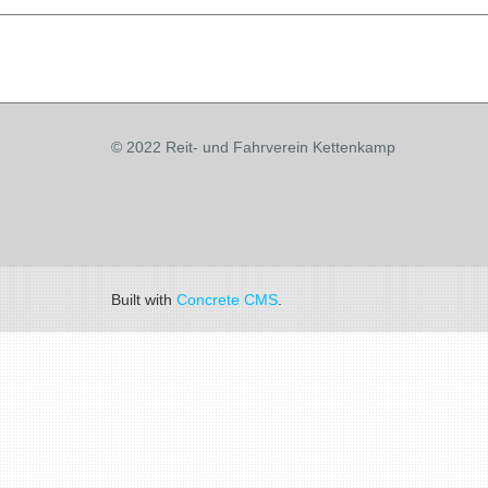
© 2022 Reit- und Fahrverein Kettenkamp
Built with
Concrete CMS
.