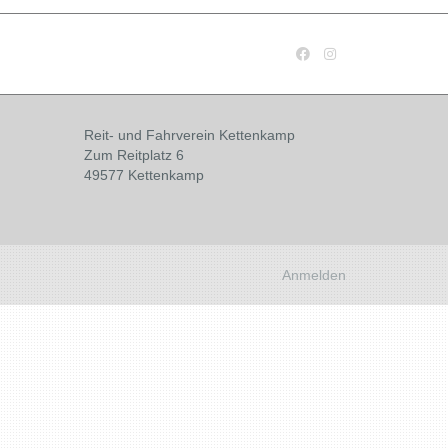
Reit- und Fahrverein Kettenkamp
Zum Reitplatz 6
49577 Kettenkamp
Anmelden