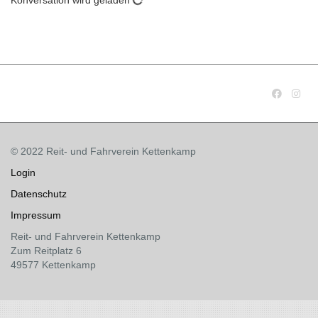
Konversation wird geladen
© 2022 Reit- und Fahrverein Kettenkamp
Login
Datenschutz
Impressum
Reit- und Fahrverein Kettenkamp
Zum Reitplatz 6
49577 Kettenkamp