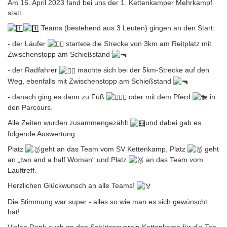
Am 16. April 2023 fand bei uns der 1. Kettenkamper Mehrkampf
statt.
Teams (bestehend aus 3 Leuten) gingen an den Start:
- der Läufer
startete die Strecke von 3km am Reitplatz mit
Zwischenstopp am Schießstand
- der Radfahrer
machte sich bei der 5km-Strecke auf den
Weg, ebenfalls mit Zwischenstopp am Schießstand
- danach ging es dann zu Fuß
oder mit dem Pferd
in
den Parcours.
Alle Zeiten wurden zusammengezählt
und dabei gab es
folgende Auswertung:
Platz
geht an das Team vom SV Kettenkamp, Platz
geht
an „two and a half Woman“ und Platz
an das Team vom
Lauftreff.
Herzlichen Glückwunsch an alle Teams!
Die Stimmung war super - alles so wie man es sich gewünscht
hat!
Vielen Dank auch an den Schützenverein Kettenkamp für die Top