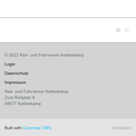
© 2022 Reit- und Fahrverein Kettenkamp
Login
Datenschutz
Impressum
Reit- und Fahrverein Kettenkamp
Zum Reitplatz 6
49577 Kettenkamp
Built with
Concrete CMS
.
Anmelden